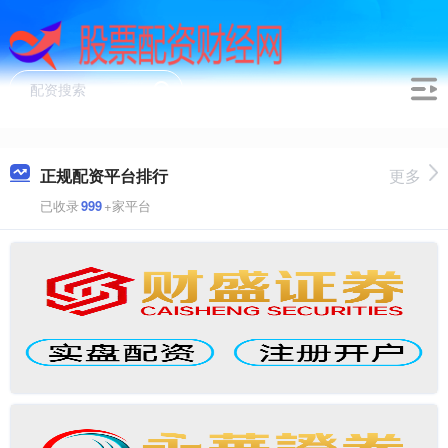
正规配资平台排行
更多
已收录
999
+家平台