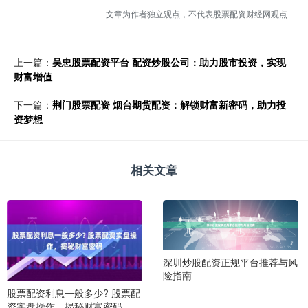
文章为作者独立观点，不代表股票配资财经网观点
上一篇：
吴忠股票配资平台 配资炒股公司：助力股市投资，实现
财富增值
下一篇：
荆门股票配资 烟台期货配资：解锁财富新密码，助力投
资梦想
相关文章
深圳炒股配资正规平台推荐与风
险指南
股票配资利息一般多少? 股票配
资实盘操作，揭秘财富密码