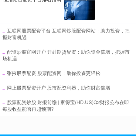
​互联网股票配资平台 互联网炒股配资网站：助力投资，把
握财富机遇
​配资炒股官网开户 开封期货配资：助你资金倍增，把握市
场机遇
​张掖股票配资 股票配资网：助你投资更轻松
​网上股票配资开户 股市配资利器，助你财富倍增
​股票配资炒股 财报前瞻 | 家得宝(HD.US)Q2财报公布在即
每股收益能否再超预期?