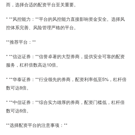
而，选择合适的配资平台至关重要。
* **风控能力：**平台的风控能力直接影响资金安全。选择风
控体系完善、风险管理严格的平台。
**推荐平台：**
* **信达证券：**信誉卓著的大型券商，提供安全可靠的配资
服务，杠杆倍数高达10倍。
* **华泰证券：**行业领先的券商，配资利率低至5%，杠杆倍
数可达8倍。
* **中信证券：**综合实力雄厚的券商，配资门槛低，杠杆倍
数可达6倍。
**选择配资平台的注意事项：**