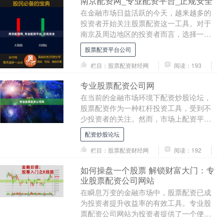
南京配资网_专业配资平台_正规安全
在金融市场日益活跃的今天，越来越多的
投资者开始关注股票配资这一工具。对于
南京及周边地区的投资者而言，选择一个**
正规安全**的配资平台尤为重要。本文将为
股票配资平台公司
您全面解....
栏目：股票配资财经网
阅读：193
专业股票配资公司网
在当前的金融市场环境下配资炒股论坛，
股票配资作为一种杠杆投资工具，受到不
少投资者的关注。然而，市场上配资平台
鱼龙混杂，如何通过**专业股票配资公司网
配资炒股论坛
**筛选出合....
栏目：股票配资财经网
阅读：192
如何操盘一个股票 解锁财富大门：专
业股票配资公司网站
在瞬息万变的金融市场中，股票配资已成
为投资者提升收益率的有效工具。专业股
票配资公司网站为投资者提供了一个便捷