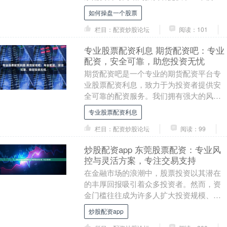
的平台，让他们可以轻松获取资金杠杆，
如何操盘一个股票
扩大投资规模。 ....
栏目：配资炒股论坛
阅读：101
专业股票配资利息 期货配资吧：专业
配资，安全可靠，助您投资无忧
期货配资吧是一个专业的期货配资平台专
业股票配资利息，致力于为投资者提供安
全可靠的配资服务。我们拥有强大的风控
团队和完善的风控体系，确保资金安全。
专业股票配资利息
盈透证券是全球....
栏目：配资炒股论坛
阅读：99
炒股配资app 东莞股票配资：专业风
控与灵活方案，专注交易支持
在金融市场的浪潮中，股票投资以其潜在
的丰厚回报吸引着众多投资者。然而，资
金门槛往往成为许多人扩大投资规模、把
握市场机遇的现实阻碍。正是在这样的背
炒股配资app
景下，股票配资作....