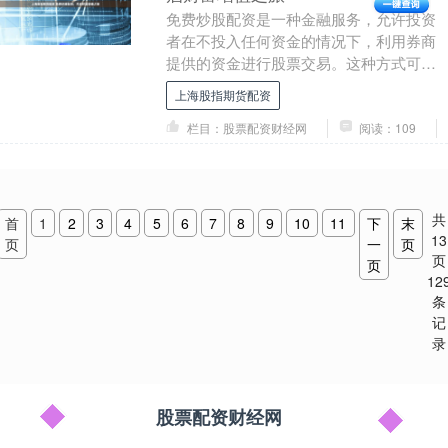
免费炒股配资是一种金融服务，允许投资
者在不投入任何资金的情况下，利用券商
提供的资金进行股票交易。这种方式可以
放大投资者的收益上海股指期货配资，但
上海股指期货配资
同时也会增加风险....
栏目：股票配资财经网
阅读：109
共
首
1
2
3
4
5
6
7
8
9
10
11
下
末
13
页
一
页
页
页
12
条
记
录
股票配资财经网