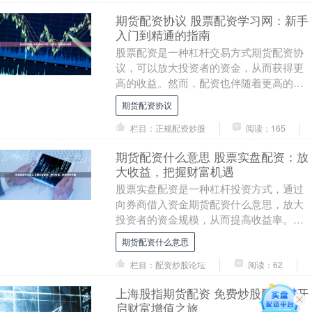
期货配资协议 股票配资学习网：新手
入门到精通的指南
股票配资是一种杠杆交易方式期货配资协
议，可以放大投资者的资金，从而获得更
高的收益。然而，配资也伴随着更高的风
险。对于新手来说，学习股票配资的知识
期货配资协议
至关重要。 选择....
栏目：正规配资炒股
阅读：165
期货配资什么意思 股票实盘配资：放
大收益，把握财富机遇
股票实盘配资是一种杠杆投资方式，通过
向券商借入资金期货配资什么意思，放大
投资者的资金规模，从而提高收益率。它
为投资者提供了放大收益、把握财富机遇
期货配资什么意思
的绝佳机会。 这....
栏目：配资炒股论坛
阅读：62
上海股指期货配资 免费炒股配资：开
启财富增值之旅