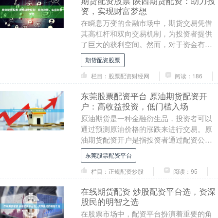
期货配资股票 陕西期货配资：助力投
资，实现财富梦想
在瞬息万变的金融市场中，期货交易凭借
其高杠杆和双向交易机制，为投资者提供
了巨大的获利空间。然而，对于资金有限
的投资者来说期货配资股票，期货配资无
期货配资股票
疑是实现财富梦想....
栏目：股票配资财经网
阅读：186
东莞股票配资平台 原油期货配资开
户：高收益投资，低门槛入场
原油期货是一种金融衍生品，投资者可以
通过预测原油价格的涨跌来进行交易。原
油期货配资开户是指投资者通过配资公司
借入资金东莞股票配资平台，放大交易资
东莞股票配资平台
金，从而提高投资....
栏目：正规配资炒股
阅读：95
在线期货配资 炒股配资平台选，资深
股民的明智之选
在股票市场中，配资平台扮演着重要的角