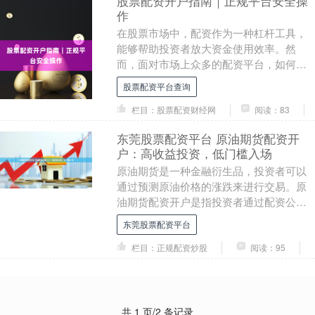
股票配资开户指南｜正规平台安全操
作
在股票市场中，配资作为一种杠杆工具，
能够帮助投资者放大资金使用效率。然
而，面对市场上众多的配资平台，如何选
择正规平台、如何安全开户，成为许多投
股票配资平台查询
资者关注的焦点。本....
栏目：股票配资财经网
阅读：83
东莞股票配资平台 原油期货配资开
户：高收益投资，低门槛入场
原油期货是一种金融衍生品，投资者可以
通过预测原油价格的涨跌来进行交易。原
油期货配资开户是指投资者通过配资公司
借入资金东莞股票配资平台，放大交易资
东莞股票配资平台
金，从而提高投资....
栏目：正规配资炒股
阅读：95
共 1 页/2 条记录