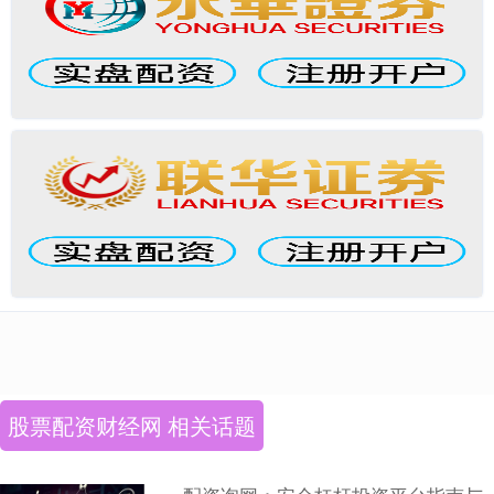
股票配资财经网 相关话题