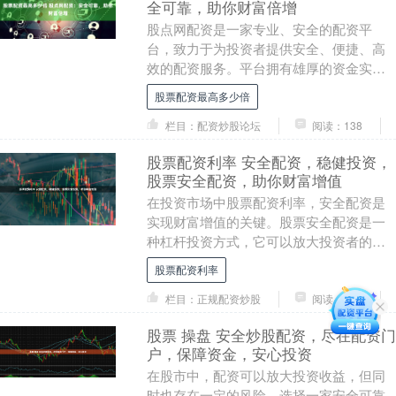
全可靠，助你财富倍增
股点网配资是一家专业、安全的配资平
台，致力于为投资者提供安全、便捷、高
效的配资服务。平台拥有雄厚的资金实力
和完善的风控体系股票配资最高多少倍，
股票配资最高多少倍
确保资金安全和交易....
栏目：配资炒股论坛
阅读：138
股票配资利率 安全配资，稳健投资，
股票安全配资，助你财富增值
在投资市场中股票配资利率，安全配资是
实现财富增值的关键。股票安全配资是一
种杠杆投资方式，它可以放大投资者的收
益，同时控制风险。 选择规模较大、信誉
股票配资利率
良好的证券公司....
栏目：正规配资炒股
阅读：127
股票 操盘 安全炒股配资，尽在配资门
户，保障资金，安心投资
在股市中，配资可以放大投资收益，但同
时也存在一定的风险。选择一家安全可靠