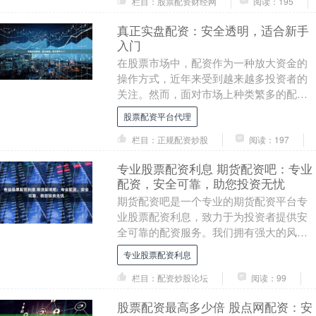
栏目：股票配资财经网
阅读：195
真正实盘配资：安全透明，适合新手
入门
在股票市场中，配资作为一种放大资金的
操作方式，近年来受到越来越多投资者的
关注。然而，面对市场上种类繁多的配资
平台，如何选择一家真正安全、透明且适
股票配资平台代理
合新手入门的配资....
栏目：正规配资炒股
阅读：197
专业股票配资利息 期货配资吧：专业
配资，安全可靠，助您投资无忧
期货配资吧是一个专业的期货配资平台专
业股票配资利息，致力于为投资者提供安
全可靠的配资服务。我们拥有强大的风控
团队和完善的风控体系，确保资金安全。
专业股票配资利息
盈透证券是全球....
栏目：配资炒股论坛
阅读：99
股票配资最高多少倍 股点网配资：安