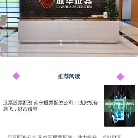
推荐阅读
股票股票配资 南宁股票配资公司：助您投资
腾飞，财富倍增
​股票配资安全吗 益阳股票配资：助力投资，成就财富