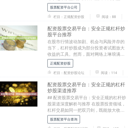
往伴随着高风险。本文旨在为投资者提供
股票配资平台公司
一份专业的....
栏目：正规配资炒股
阅读：88
配资股票交易平台：安全正规杠杆炒
股平台推荐
在股市行情波动加剧、机会与风险并存的
当下，杠杆炒股成为部分投资者试图放大
收益的工具。然而，面对网络上琳琅满目
的“配资股票交易平台”，如何穿透宣传迷
正规配资炒股
雾，找到真正*....
栏目：配资炒股论坛
阅读：114
配资股票交易平台：安全正规的杠杆
炒股渠道推荐
## 配资股票交易平台：安全正规的杠杆炒
股渠道深度解析与推荐 在股票投资领域，
杠杆交易如同一把双刃剑，既能放大收
益，也可能加剧风险。随着市场发展，越
股票配资平台查询
来越多的投资....