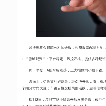
炒股就看金麒麟分析师研报，权威股票配资月配，
1. **雪球配资**：平台稳定，风控严格，提供多种配
周一早盘，A股窄幅震荡，三大指数均小幅下跌。截至午
盘面上，受政策利好刺激，环保股开盘大涨，板块
个细分方向大涨；车路云概念股局部活跃，启明信息
8月12日，港股市场小幅高开后逐步走低，截至午间收盘，
3.31点，恒生科技指数跌0.3%报3426.65点。