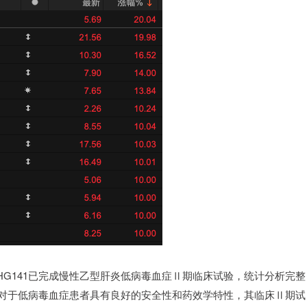
G141已完成慢性乙型肝炎低病毒血症Ⅱ期临床试验，统计分析完整
41对于低病毒血症患者具有良好的安全性和药效学特性，其临床Ⅱ期试