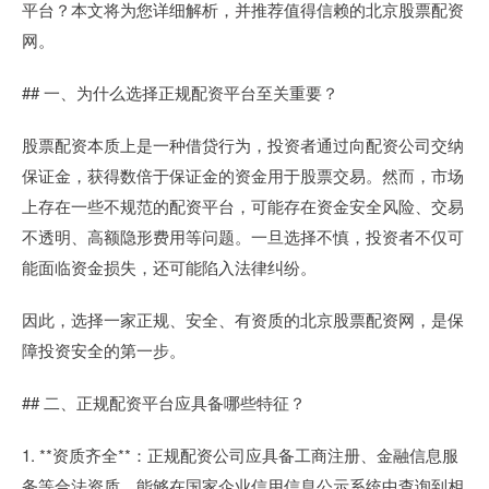
平台？本文将为您详细解析，并推荐值得信赖的北京股票配资
网。
## 一、为什么选择正规配资平台至关重要？
股票配资本质上是一种借贷行为，投资者通过向配资公司交纳
保证金，获得数倍于保证金的资金用于股票交易。然而，市场
上存在一些不规范的配资平台，可能存在资金安全风险、交易
不透明、高额隐形费用等问题。一旦选择不慎，投资者不仅可
能面临资金损失，还可能陷入法律纠纷。
因此，选择一家正规、安全、有资质的北京股票配资网，是保
障投资安全的第一步。
## 二、正规配资平台应具备哪些特征？
1. **资质齐全**：正规配资公司应具备工商注册、金融信息服
务等合法资质，能够在国家企业信用信息公示系统中查询到相