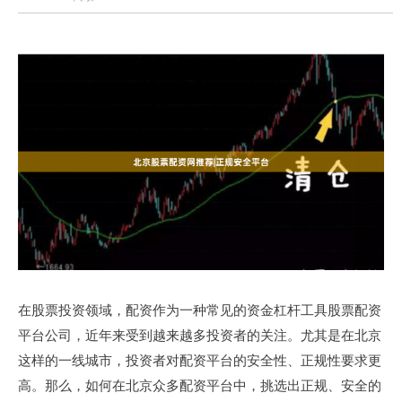
在股票投资领域，配资作为一种常见的资金杠杆工具股票配资
平台公司，近年来受到越来越多投资者的关注。尤其是在北京
这样的一线城市，投资者对配资平台的安全性、正规性要求更
高。那么，如何在北京众多配资平台中，挑选出正规、安全的