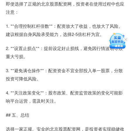
即使选择了正规的北京股票配资网，投资者在使用过程中也应
注意：
1. **合理控制杠杆倍数**：配资放大了收益，也放大了风险。
建议根据自身风险承受能力，选择2-5倍杠杆为宜。
2. **设置止损点**：提前设定好止损线，避免因行情波动导致
重大亏损。
3. **避免满仓操作**：配资资金不宜全部投入单一股票，分散
投资可降低风险。
4. **关注政策变化**：股市政策、配资监管政策的变化可能影
响平台运营，需及时关注。
## 五、总结
选择一家正规、安全的北京股票配资网，是投资者实现稳健收