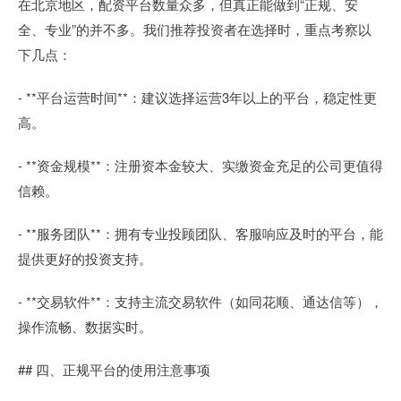
在北京地区，配资平台数量众多，但真正能做到“正规、安
全、专业”的并不多。我们推荐投资者在选择时，重点考察以
下几点：
- **平台运营时间**：建议选择运营3年以上的平台，稳定性更
高。
- **资金规模**：注册资本金较大、实缴资金充足的公司更值得
信赖。
- **服务团队**：拥有专业投顾团队、客服响应及时的平台，能
提供更好的投资支持。
- **交易软件**：支持主流交易软件（如同花顺、通达信等），
操作流畅、数据实时。
## 四、正规平台的使用注意事项