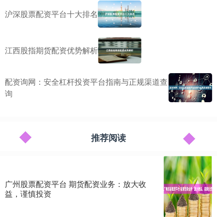
沪深股票配资平台十大排名
江西股指期货配资优势解析
配资询网：安全杠杆投资平台指南与正规渠道查
询
推荐阅读
广州股票配资平台 期货配资业务：放大收
益，谨慎投资